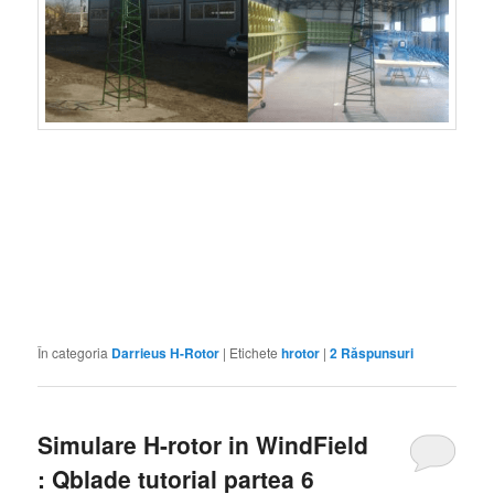
VAWT, LENZ2, SAVONIUS, DARRIEUS, C-ROTOR,TURBINE
EOLIENE CU AX VERTICAL, ENERGIE VERDE, GENERATOAR
FLUX AXIAL, WIND TURBINES, VERTICAL AXIS WIND TURBINE,
VAWT, WIND POWER, ALTERNATIVE ENERGY, FREE ENERGY, DIY
PLANS, EOLIANA, HAWT
În categoria
Darrieus H-Rotor
|
Etichete
hrotor
|
2
Răspunsuri
Simulare H-rotor in WindField
: Qblade tutorial partea 6