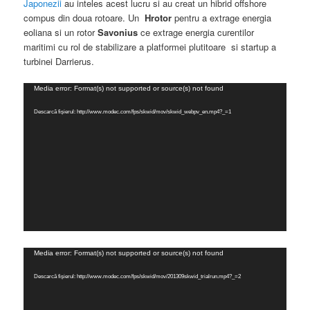
Japonezii
au inteles acest lucru si au creat un hibrid offshore
compus din doua rotoare. Un
Hrotor
pentru a extrage energia
eoliana si un rotor
Savonius
ce extrage energia curentilor
maritimi cu rol de stabilizare a platformei plutitoare si startup a
turbinei Darrierus.
Player
Media error: Format(s) not supported or source(s) not found
video
Descarcă fișierul: http://www.modec.com/fps/skwid/mov/skwid_webpv_en.mp4?_=1
Player
Media error: Format(s) not supported or source(s) not found
video
Descarcă fișierul: http://www.modec.com/fps/skwid/mov/201309skwid_trialrun.mp4?_=2