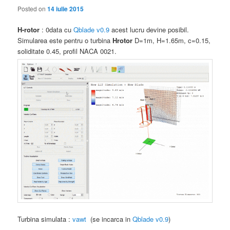
Posted on
14 iulie 2015
H-rotor
: 0data cu
Qblade v0.9
acest lucru devine posibil.
Simularea este pentru o turbina
Hrotor
D=1m, H=1.65m, c=0.15,
soliditate 0.45, profil NACA 0021.
Turbina simulata :
vawt
(se incarca in
Qblade v0.9
)