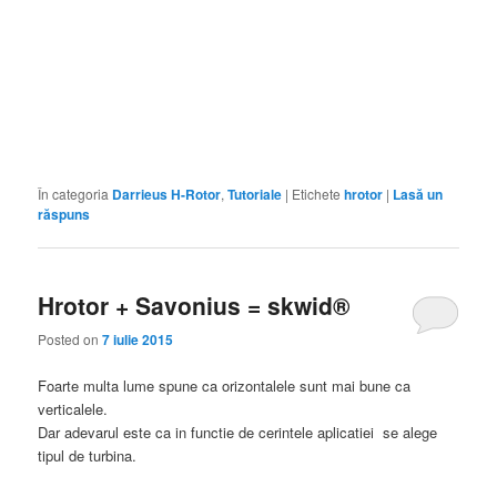
VAWT, LENZ2, C-ROTOR, DARRIEUS, H-ROTOR, ENERGIE,
EOLIENE, VERTICALA, GENERATOR, ALTENATOR, TURBINA,
DIMENSIONARE, ENERGIE, VERDE, AX, EOLIANA,EOLIANA
ORIZONTALA, MAGNETI PERMANENTI, NEODYM, FERITA,
HAWT,TURBINE EOLIENE, ANEMOMETRE, TURBINE EOLIENE CU
AX ORIZONTAL, TURBINE EOLIENE CU AX VERTICAL
În categoria
Darrieus H-Rotor
,
Tutoriale
|
Etichete
hrotor
|
Lasă un
răspuns
Hrotor + Savonius = skwid®
Posted on
7 iulie 2015
Foarte multa lume spune ca orizontalele sunt mai bune ca
verticalele.
Dar adevarul este ca in functie de cerintele aplicatiei se alege
tipul de turbina.