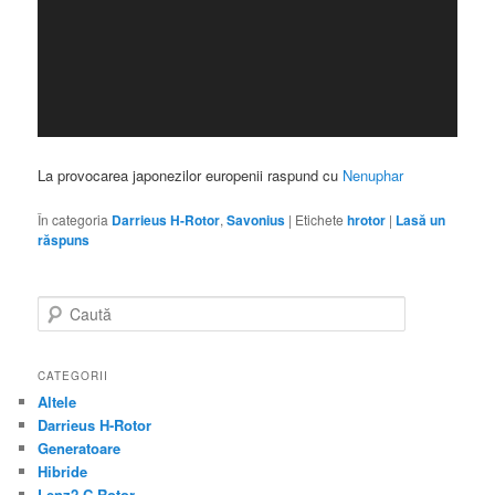
La provocarea japonezilor europenii raspund cu
Nenuphar
În categoria
Darrieus H-Rotor
,
Savonius
|
Etichete
hrotor
|
Lasă un
răspuns
C
a
u
t
CATEGORII
ă
Altele
Darrieus H-Rotor
Generatoare
Hibride
Lenz2 C-Rotor