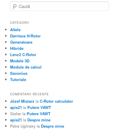
C
a
u
t
CATEGORII
ă
Altele
Darrieus H-Rotor
Generatoare
Hibride
Lenz2 C-Rotor
Modele 3D
Module de calcul
Savonius
Tutoriale
COMENTARII RECENTE
Józef Misiarz
la
C-Rotor calculator
apis21
la
Putere VAWT
Stefan
la
Putere VAWT
apis21
la
Despre mine
Petra Ugrinsky
la
Despre mine