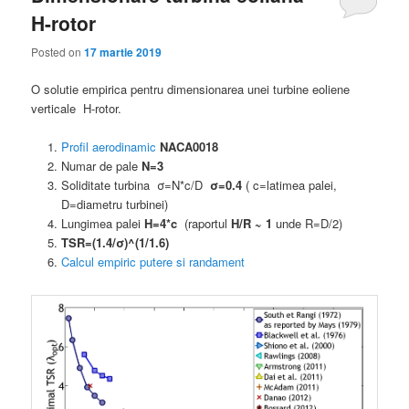
H-rotor
Posted on
17 martie 2019
O solutie empirica pentru dimensionarea unei turbine eoliene
verticale H-rotor.
Profil aerodinamic
NACA0018
Numar de pale
N=3
Soliditate turbina σ=N*c/D
σ=0.4
( c=latimea palei,
D=diametru turbinei)
Lungimea palei
H=4*c
(raportul
H/R ~ 1
unde R=D/2)
TSR=(1.4/σ)^(1/1.6)
Calcul empiric putere si randament