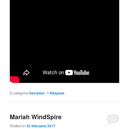
În categoria
Savonius
|
1
Răspuns
Mariah WindSpire
Posted on
22 februarie 2017