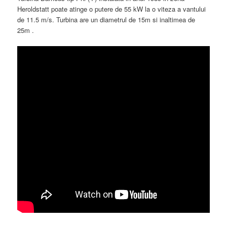
Heroldstatt poate atinge o putere de 55 kW la o viteza a vantului
de 11.5 m/s. Turbina are un diametrul de 15m si inaltimea de
25m .