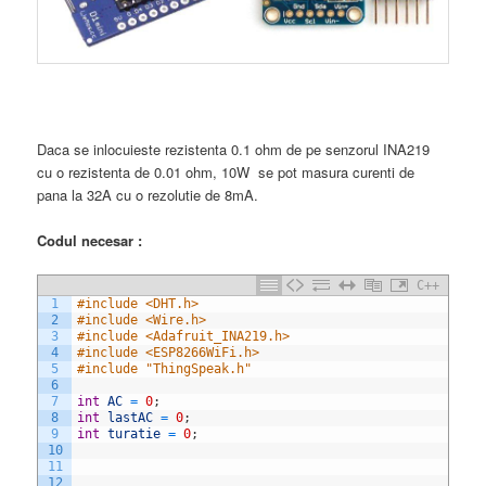
Daca se inlocuieste rezistenta 0.1 ohm de pe senzorul INA219
cu o rezistenta de 0.01 ohm, 10W se pot masura curenti de
pana la 32A cu o rezolutie de 8mA.
Codul necesar :
C++
1
#include <DHT.h>
2
#include <Wire.h>
3
#include <Adafruit_INA219.h>
4
#include <ESP8266WiFi.h>
5
#include "ThingSpeak.h"
6
7
int
AC
=
0
;
8
int
lastAC
=
0
;
9
int
turatie
=
0
;
10
11
12