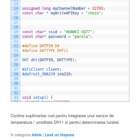
13
14
unsigned
long
myChannelNumber
=
22793
;
15
const
char
*
myWriteAPIKey
=
"cheie"
;
16
17
18
19
const
char
*
ssid
=
"HUAWEI-SQ77"
;
20
const
char
*
password
=
"parola"
;
21
22
#define DHTPIN D4
23
#define DHTTYPE DHT11
24
25
DHT 
dht
(
DHTPIN
,
DHTTYPE
)
;
26
27
WiFiClient 
client
;
28
Adafruit_INA219 
ina219
;
29
30
31
32
33
void
setup
(
)
{
34
Serial
.
begin
(
115200
)
;
35
delay
(
10
)
;
36
dht
.
begin
(
)
;
Contine suplimentar cod pentru integrarea unui senzor de
37
WiFi
.
begin
(
ssid
,
password
)
;
38
temperatura / umiditate DH11 si pentru determinarea turatiei.
39
Serial
.
println
(
)
;
40
Serial
.
println
(
)
;
În categoria
Altele
|
Lasă un răspuns
41
Serial
.
print
(
"Connecting to "
)
;
42
Serial
.
println
(
ssid
)
;