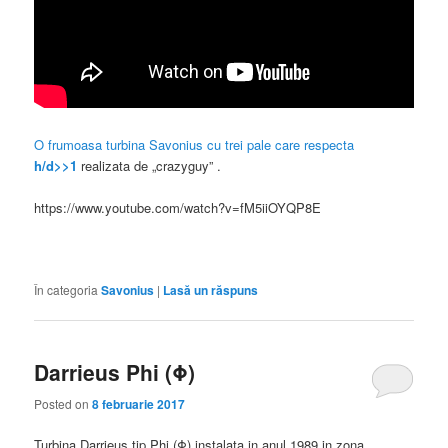
O frumoasa turbina Savonius cu trei pale care respecta
h/d>>1
realizata de „crazyguy” .
https://www.youtube.com/watch?v=fM5iiOYQP8E
În categoria
Savonius
|
Lasă un răspuns
Darrieus Phi (Φ)
Posted on
8 februarie 2017
Turbina Darrieus tip Phi (Φ) instalata in anul 1989 in zona