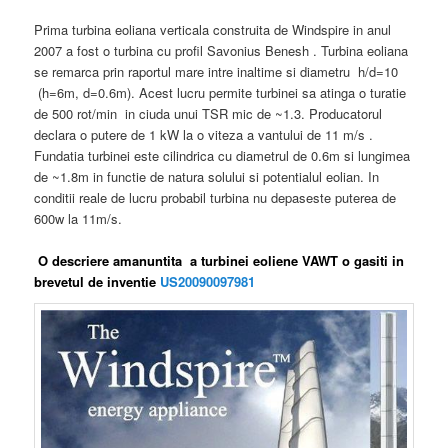
Prima turbina eoliana verticala construita de Windspire in anul
2007 a fost o turbina cu profil Savonius Benesh . Turbina eoliana
se remarca prin raportul mare intre inaltime si diametru h/d=10
(h=6m, d=0.6m). Acest lucru permite turbinei sa atinga o turatie
de 500 rot/min in ciuda unui TSR mic de ~1.3. Producatorul
declara o putere de 1 kW la o viteza a vantului de 11 m/s .
Fundatia turbinei este cilindrica cu diametrul de 0.6m si lungimea
de ~1.8m in functie de natura solului si potentialul eolian. In
conditii reale de lucru probabil turbina nu depaseste puterea de
600w la 11m/s.
O descriere amanuntita a turbinei eoliene VAWT o gasiti in
brevetul de inventie
US20090097981