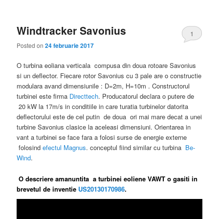
Windtracker Savonius
1
Posted on
24 februarie 2017
O turbina eoliana verticala compusa din doua rotoare Savonius
si un deflector. Fiecare rotor Savonius cu 3 pale are o constructie
modulara avand dimensiunile : D=2m, H=10m . Constructorul
turbinei este firma
Directtech
. Producatorul declara o putere de
20 kW la 17m/s in conditiile in care turatia turbinelor datorita
deflectorului este de cel putin de doua ori mai mare decat a unei
turbine Savonius clasice la aceleasi dimensiuni. Orientarea in
vant a turbinei se face fara a folosi surse de energie externe
folosind
efectul Magnus
. conceptul fiind similar cu turbina
Be-
Wind
.
O descriere amanuntita a turbinei eoliene VAWT o gasiti in
brevetul de inventie
US20130170986
.