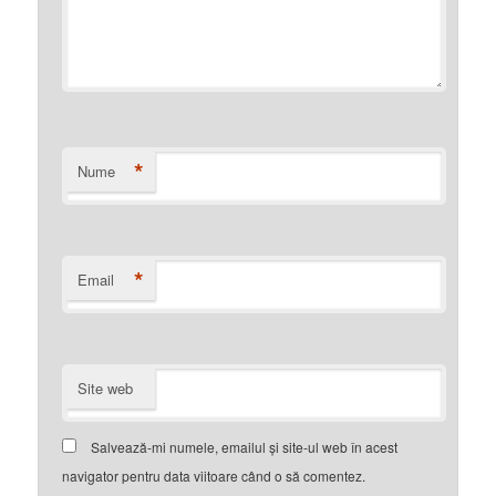
*
Nume
*
Email
Site web
Salvează-mi numele, emailul și site-ul web în acest
navigator pentru data viitoare când o să comentez.