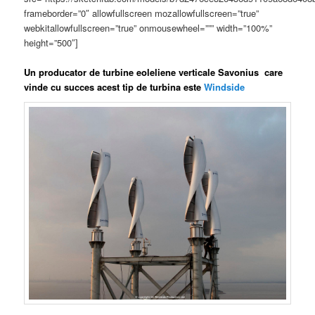
frameborder=”0″ allowfullscreen mozallowfullscreen=”true”
webkitallowfullscreen=”true” onmousewheel=””” width=”100%”
height=”500″]
Un producator de turbine eoleliene verticale Savonius care
vinde cu succes acest tip de turbina este
Windside