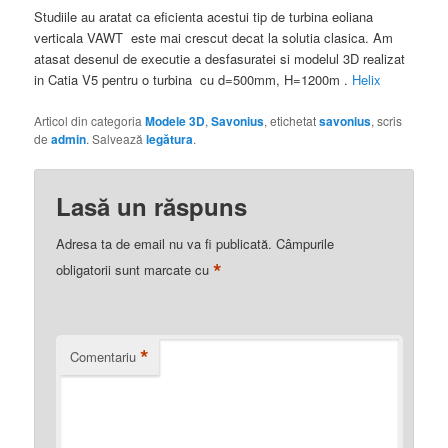
Studiile au aratat ca eficienta acestui tip de turbina eoliana
verticala VAWT este mai crescut decat la solutia clasica. Am
atasat desenul de executie a desfasuratei si modelul 3D realizat
in Catia V5 pentru o turbina cu d=500mm, H=1200m .
Helix
Articol din categoria
Modele 3D
,
Savonius
, etichetat
savonius
, scris
de
admin
. Salvează
legătura
.
Lasă un răspuns
Adresa ta de email nu va fi publicată.
Câmpurile
*
obligatorii sunt marcate cu
*
Comentariu