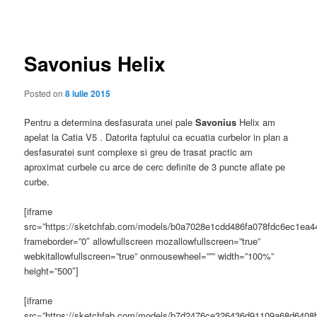
în
articole
Savonius Helix
Posted on
8 iulie 2015
Pentru a determina desfasurata unei pale
Savonius
Helix am
apelat la Catia V5 . Datorita faptului ca ecuatia curbelor in plan a
desfasuratei sunt complexe si greu de trasat practic am
aproximat curbele cu arce de cerc definite de 3 puncte aflate pe
curbe.
[iframe
src=”https://sketchfab.com/models/b0a7028e1cdd486fa078fdc6ec1ea4
frameborder=”0″ allowfullscreen mozallowfullscreen=”true”
webkitallowfullscreen=”true” onmousewheel=””” width=”100%”
height=”500″]
[iframe
src=”https://sketchfab.com/models/b7d2476ce326436d91109a68d6408