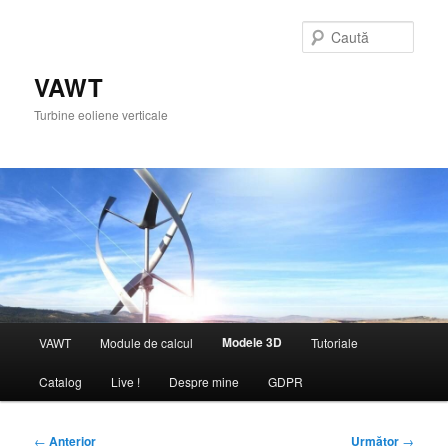
Sari
la
Caută
conținutul
principal
VAWT
Turbine eoliene verticale
Meniu
Modele 3D
VAWT
Module de calcul
Tutoriale
principal
Catalog
Live !
Despre mine
GDPR
Navigare
←
Anterior
Următor
→