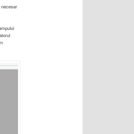
e necesar
campului
atorul
um