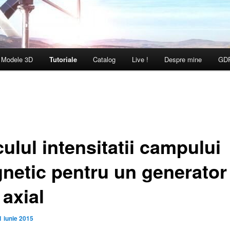
Modele 3D
Tutoriale
Catalog
Live !
Despre mine
GD
ulul intensitatii campului
netic pentru un generator
 axial
1 iunie 2015