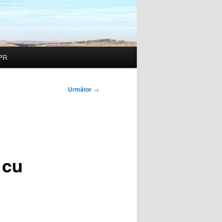
PR
Următor
→
 cu