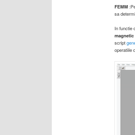
FEMM
:Pe
sa determ
In functie
magnetic
script
gene
operatiile 