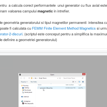
ntru a calcula corect performantele unui generator cu flux axial est
inam valoarea campului
magnetic
in intrefier.
 de geometria generatorului si tipul magnetilor permanenti intensitea 
poate fi calculata cu
FEMM Finite Element Method Magnetics
si urm
rator-2-discuri
. (scriptul este conceput pentru a simplifica la maxim
de definire a geometriei generatorului)