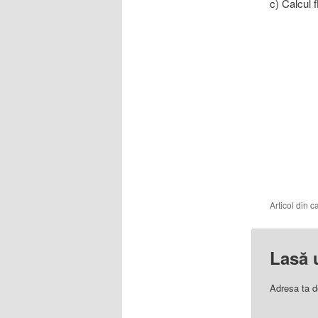
c) Calcul 
Articol din 
Lasă 
Adresa ta d