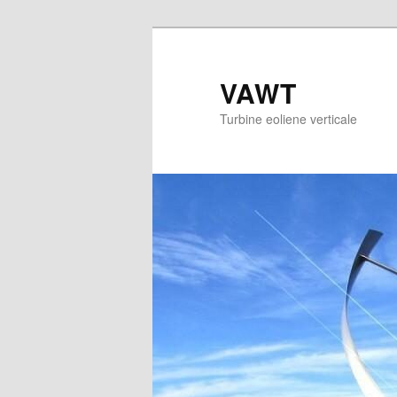
Sari
la
conținutul
VAWT
principal
Turbine eoliene verticale