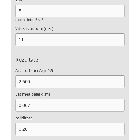
cuprins intre 5 si 7
Viteza vantului (m/s)
Rezultate
Aria turbinei A (m^2)
Latimea palei c (m)
soliditate