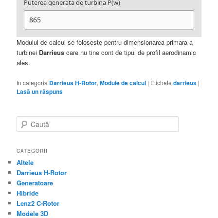
Puterea generata de turbina P(w)
Modulul de calcul se foloseste pentru dimensionarea primara a
turbinei
Darrieus
care nu tine cont de tipul de profil aerodinamic
ales.
În categoria
Darrieus H-Rotor
,
Module de calcul
|
Etichete
darrieus
|
Lasă un răspuns
C
a
u
t
CATEGORII
ă
Altele
Darrieus H-Rotor
Generatoare
Hibride
Lenz2 C-Rotor
Modele 3D