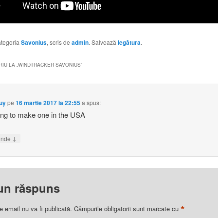
categoria
Savonius
, scris de
admin
. Salvează
legătura
.
IU LA „
WINDTRACKER SAVONIUS
”
uy
pe
16 martie 2017 la 22:55
a spus:
ing to make one in the USA
↓
unde
un răspuns
*
e email nu va fi publicată.
Câmpurile obligatorii sunt marcate cu