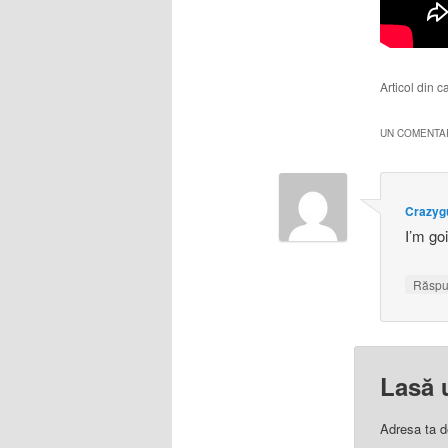
Articol din 
UN COMENTAR
Crazyg
I’m go
Răsp
Lasă 
Adresa ta d