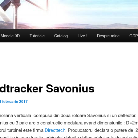
Modele 3D
Tutoriale
Catalog
Live !
Despre mine
GDP
dtracker Savonius
4 februarie 2017
eoliana verticala compusa din doua rotoare Savonius si un deflector.
nius cu 3 pale are o constructie modulara avand dimensiunile : D=2
rul turbinei este firma
Directtech
. Producatorul declara o putere de 
nditiile in care turatia turbinelor datorita deflectorului este de cel pu