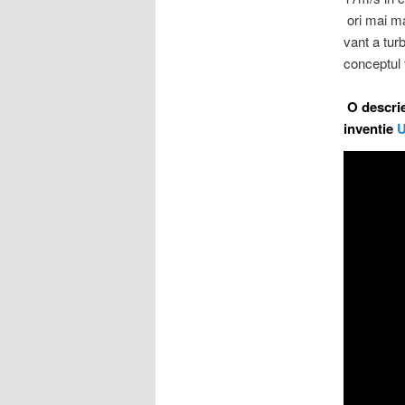
ori mai ma
vant a tur
conceptul 
O descrie
inventie
U