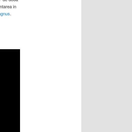
ntarea in
agnus
.