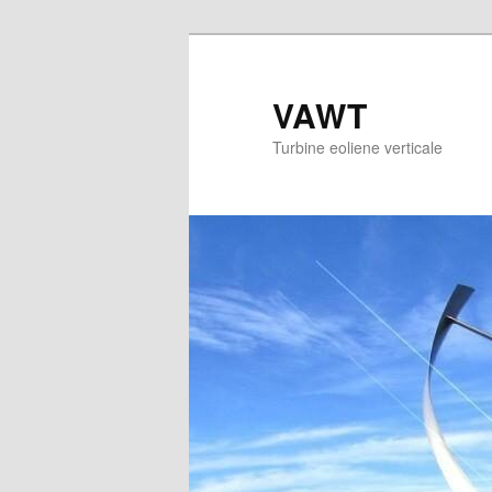
Sari
la
conținutul
VAWT
principal
Turbine eoliene verticale