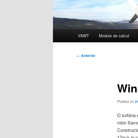
Meniu
VAWT
Module de calcul
principal
Navigare
←
Anterior
în
articole
Win
Posted on
2
O turbina 
rotor Savo
Constructo
17m/s in co