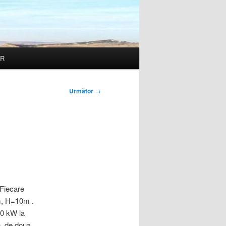
R
Următor
→
 Fiecare
m, H=10m .
20 kW la
tin de doua