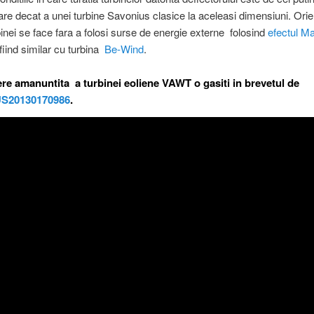
re decat a unei turbine Savonius clasice la aceleasi dimensiuni. Orie
binei se face fara a folosi surse de energie externe folosind
efectul M
fiind similar cu turbina
Be-Wind
.
re amanuntita a turbinei eoliene VAWT o gasiti in brevetul de
S20130170986
.