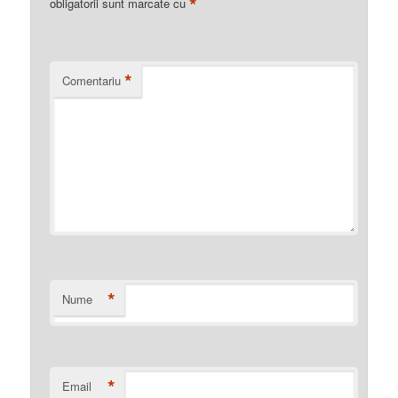
*
obligatorii sunt marcate cu
*
Comentariu
*
Nume
*
Email