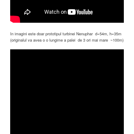
In imagini este doar prototipul turbinei Nenuphar d=54m, h=35m
(originalul va avea o o lungime a palei de 3 ori mai mare ~100m)