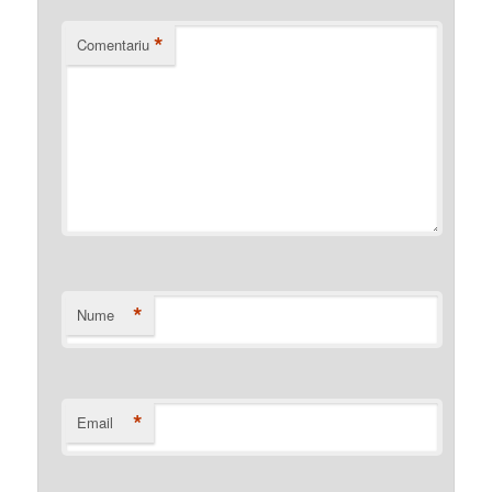
*
Comentariu
*
Nume
*
Email