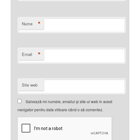
*
Nume
*
Email
Site web
Salvează-mi numele, emailul și site-ul web în acest
navigator pentru data viitoare când o să comentez.