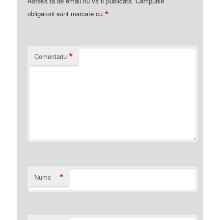
Adresa ta de email nu va fi publicată.
Câmpurile
*
obligatorii sunt marcate cu
*
Comentariu
*
Nume