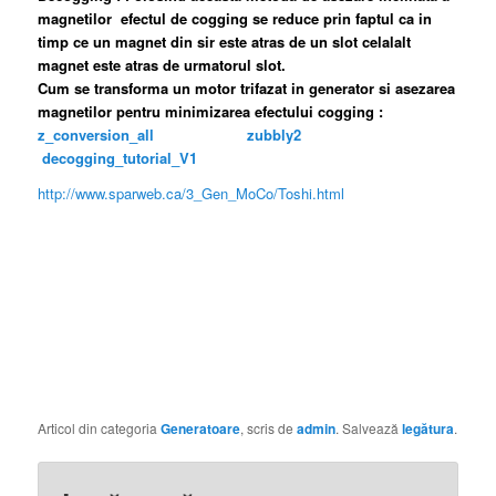
magnetilor efectul de cogging se reduce prin faptul ca in
timp ce un magnet din sir este atras de un slot celalalt
magnet este atras de urmatorul slot.
Cum se transforma un motor trifazat in generator si asezarea
magnetilor pentru minimizarea efectului cogging :
z_conversion_all
zubbly2
decogging_tutorial_V1
http://www.sparweb.ca/3_Gen_MoCo/Toshi.html
SAVONIUS, DARRIEUS, C-ROTOR, H-ROTOR,TURBINE EOLIENE
CU AX VERTICAL, ENERGIE VERDE, GENERATOAR FLUX AXIAL,
WIND TURBINES, VERTICAL AXIS WIND TURBINE, WIND POWER,
ALTERNATIVE ENERGY, FREE ENERGY, DIY PLANS, EOLIANA,
HAWT, LENZ2.
Articol din categoria
Generatoare
, scris de
admin
. Salvează
legătura
.