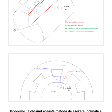
Decogging :
Folosind aceasta metoda de asezare inclinata a