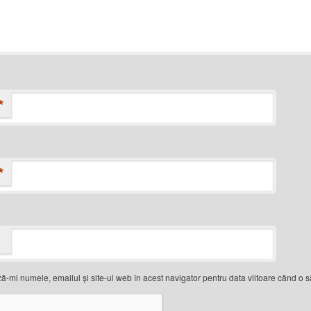
*
*
ă-mi numele, emailul și site-ul web în acest navigator pentru data viitoare când o 