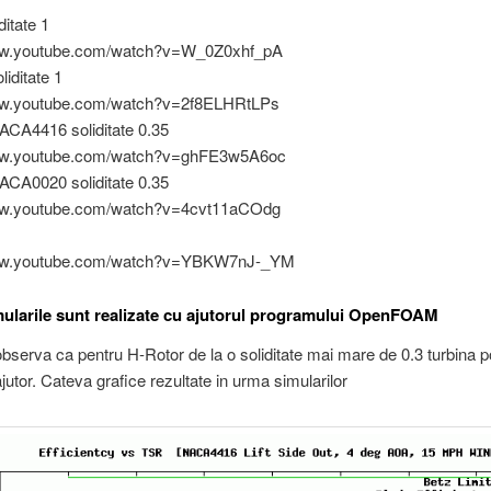
ditate 1
www.youtube.com/watch?v=W_0Z0xhf_pA
liditate 1
ww.youtube.com/watch?v=2f8ELHRtLPs
ACA4416 soliditate 0.35
www.youtube.com/watch?v=ghFE3w5A6oc
ACA0020 soliditate 0.35
ww.youtube.com/watch?v=4cvt11aCOdg
www.youtube.com/watch?v=YBKW7nJ-_YM
mularile sunt realizate cu ajutorul programului OpenFOAM
bserva ca pentru H-Rotor de la o soliditate mai mare de 0.3 turbina 
ajutor. Cateva grafice rezultate in urma simularilor