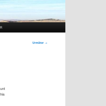
R
Următor
→
sunt
chis