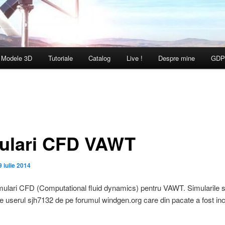
Modele 3D
Tutoriale
Catalog
Live !
Despre mine
GDP
ulari CFD VAWT
9 iulie 2014
ulari CFD (Computational fluid dynamics) pentru VAWT. Simularile 
de userul sjh7132 de pe forumul windgen.org care din pacate a fost in