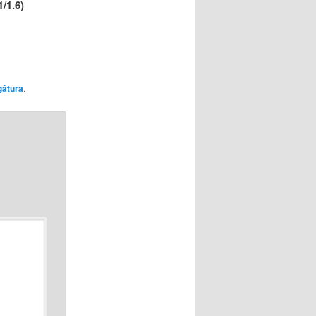
/1.6)
gătura
.