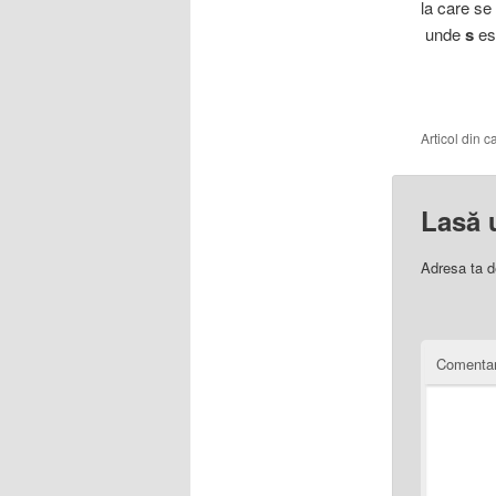
la care se
unde
s
es
Articol din 
Lasă 
Adresa ta d
Comentar