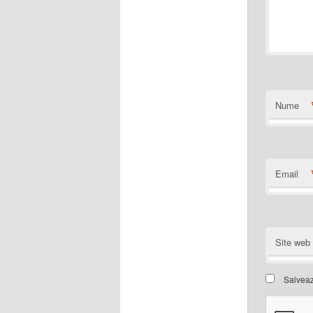
Nume
Email
Site web
Salveaz