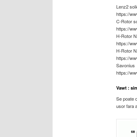
Lenz2 soli
https://
C-Rotor so
https://w
H-Rotor N
https://
H-Rotor N
https://w
Savonius
https://
Vawt : si
Se poate o
usor fara 