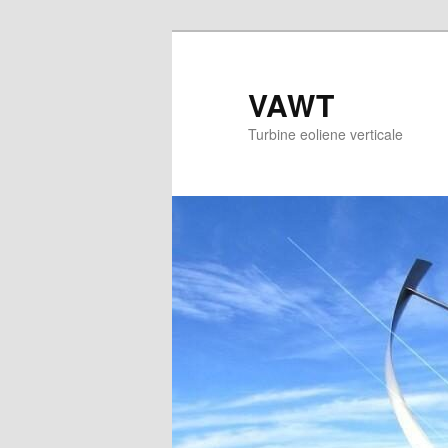
Sari
la
conținutul
VAWT
principal
Turbine eoliene verticale