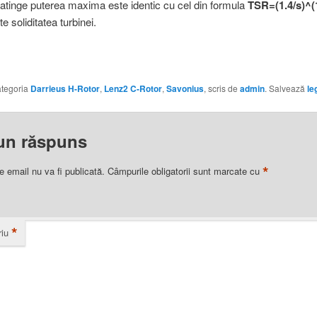
 atinge puterea maxima este identic cu cel din formula
TSR=(1.4/s)^(1
te soliditatea turbinei.
categoria
Darrieus H-Rotor
,
Lenz2 C-Rotor
,
Savonius
, scris de
admin
. Salvează
le
un răspuns
*
e email nu va fi publicată.
Câmpurile obligatorii sunt marcate cu
*
iu