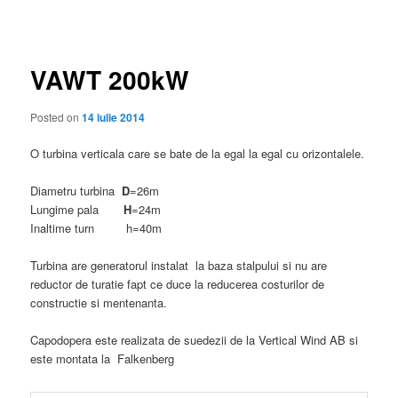
în
articole
VAWT 200kW
Posted on
14 iulie 2014
O turbina verticala care se bate de la egal la egal cu orizontalele.
Diametru turbina
D
=26m
Lungime pala
H
=24m
Inaltime turn h=40m
Turbina are generatorul instalat la baza stalpului si nu are
reductor de turatie fapt ce duce la reducerea costurilor de
constructie si mentenanta.
Capodopera este realizata de suedezii de la Vertical Wind AB si
este montata la
Falkenberg