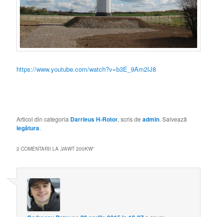
https://www.youtube.com/watch?v=b3E_9Am2IJ8
vawt, lenz2, c-rotor, darrieus, h-rotor, energie, eoliene, verticala,
generator, altenator, magneti, turbina, dimensionare, energie,
verde, ax, eoliana
Articol din categoria
Darrieus H-Rotor
, scris de
admin
. Salvează
legătura
.
2 COMENTARII LA „
VAWT 200KW
”