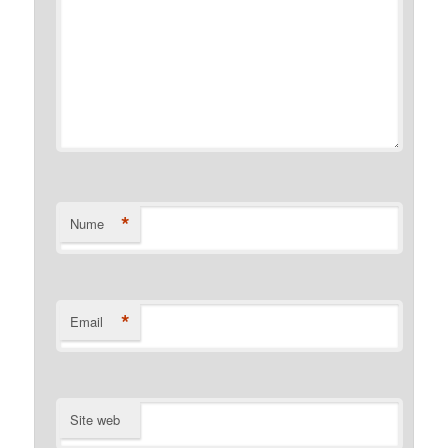
*
Nume
*
Email
Site web