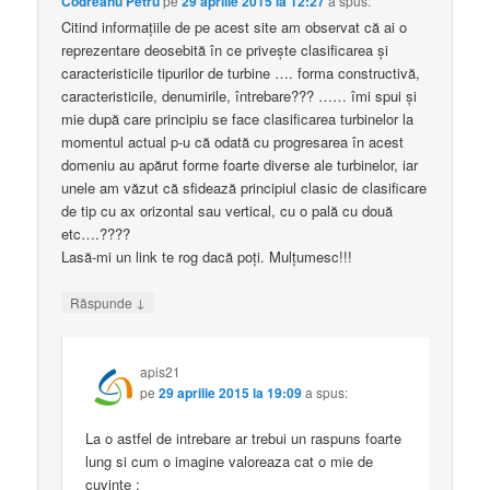
Codreanu Petru
pe
29 aprilie 2015 la 12:27
a spus:
Citind informațiile de pe acest site am observat că ai o
reprezentare deosebită în ce privește clasificarea și
caracteristicile tipurilor de turbine …. forma constructivă,
caracteristicile, denumirile, întrebare??? …… îmi spui și
mie după care principiu se face clasificarea turbinelor la
momentul actual p-u că odată cu progresarea în acest
domeniu au apărut forme foarte diverse ale turbinelor, iar
unele am văzut că sfidează principiul clasic de clasificare
de tip cu ax orizontal sau vertical, cu o pală cu două
etc….????
Lasă-mi un link te rog dacă poți. Mulțumesc!!!
↓
Răspunde
apis21
pe
29 aprilie 2015 la 19:09
a spus:
La o astfel de intrebare ar trebui un raspuns foarte
lung si cum o imagine valoreaza cat o mie de
cuvinte :